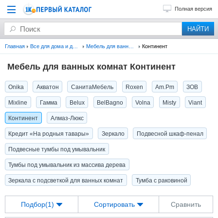
Полная версия
Главная
Все для дома и дачи
Мебель для ванных комнат
Континент
Мебель для ванных комнат Континент
Onika
Акватон
СанитаМебель
Roxen
Am.Pm
ЗОВ
Mixline
Гамма
Belux
BelBagno
Volna
Misty
Viant
Континент
Алмаз-Люкс
Кредит «На родныя тавары»
Зеркало
Подвесной шкаф-пенал
Подвесные тумбы под умывальник
Тумбы под умывальник из массива дерева
Зеркала с подсветкой для ванных комнат
Тумба с раковиной
Подбор(1)
Сортировать
Сравнить