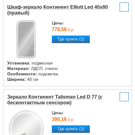
Шкаф-зеркало Континент Elliott Led 40х80
(правый)
Цены:
778,58
б.р.
Где купить (1)
Установка:
подвесная
Материал:
ЛДСП, стекло
Особенности:
подсветка
Ширина:
40 см
Зеркало Континент Talisman Led D 77 (с
бесконтактным сенсором)
Цены:
390,16
б.р.
Где купить (1)