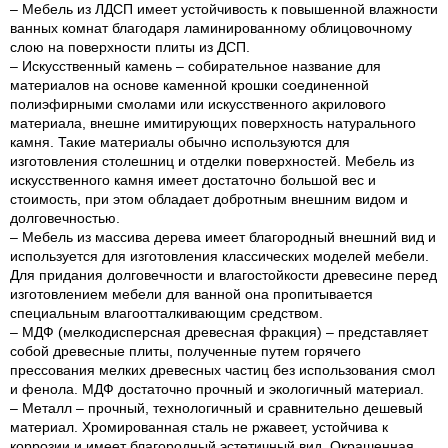
– Мебель из ЛДСП имеет устойчивость к повышенной влажности
ванных комнат благодаря ламинированному облицовочному
слою на поверхности плиты из ДСП.
– Искусственный камень – собирательное название для
материалов на основе каменной крошки соединенной
полиэфирными смолами или искусственного акрилового
материала, внешне имитирующих поверхность натурального
камня. Такие материалы обычно используются для
изготовления столешниц и отделки поверхностей. Мебель из
искусственного камня имеет достаточно большой вес и
стоимость, при этом обладает добротным внешним видом и
долговечностью.
– Мебель из массива дерева имеет благородный внешний вид и
используется для изготовления классических моделей мебели.
Для придания долговечности и влагостойкости древесине перед
изготовлением мебели для ванной она пропитывается
специальным влагоотталкивающим средством.
– МДФ (мелкодисперсная древесная фракция) – представляет
собой древесные плиты, полученные путем горячего
прессования мелких древесных частиц без использования смол
и фенола. МДФ достаточно прочный и экологичный материал.
– Металл – прочный, технологичный и сравнительно дешевый
материал. Хромированная сталь не ржавеет, устойчива к
коррозии и имеет благородный эстетичный вид. Окрашенная