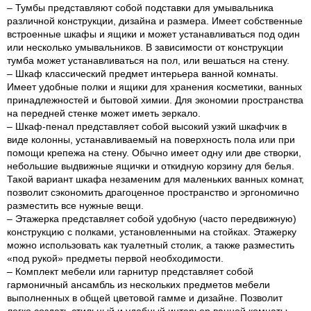
– Тумбы представляют собой подставки для умывальника
различной конструкции, дизайна и размера. Имеет собственные
встроенные шкафы и ящики и может устанавливаться под один
или несколько умывальников. В зависимости от конструкции
тумба может устанавливаться на пол, или вешаться на стену.
– Шкаф классический предмет интерьера ванной комнаты.
Имеет удобные полки и ящики для хранения косметики, ванных
принадлежностей и бытовой химии. Для экономии пространства
на передней стенке может иметь зеркало.
– Шкаф-пенал представляет собой высокий узкий шкафчик в
виде колонны, устанавливаемый на поверхность пола или при
помощи крепежа на стену. Обычно имеет одну или две створки,
небольшие выдвижные ящички и откидную корзину для белья.
Такой вариант шкафа незаменим для маленьких ванных комнат,
позволит сэкономить драгоценное пространство и эргономично
разместить все нужные вещи.
– Этажерка представляет собой удобную (часто передвижную)
конструкцию с полками, установленными на стойках. Этажерку
можно использовать как туалетный столик, а также разместить
«под рукой» предметы первой необходимости.
– Комплект мебели или гарнитур представляет собой
гармоничный ансамбль из нескольких предметов мебели
выполненных в общей цветовой гамме и дизайне. Позволит
легко создать стильный и удобный интерьер ванной комнаты.