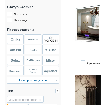
Статус наличия
Под заказ
На складе
Производители
Onika
Акватон
Am.Pm
ЗОВ
Mixline
Belux
Misty
BelBagno
Сравнить
Алмаз-
Aquanet
Континент
Люкс
Все производители
Тип
?
двустороннее зеркало