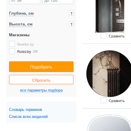
Глубина, см
?
Высота, см
?
Магазины
Сравнить
Newton.by
Rulez.by
255
Подобрать
Сбросить
все параметры подбора
Сравнить
Словарь терминов
Список всех моделей