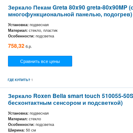
Зеркало Пекам Greta 80x90 greta-80x90MP (
многофункциональной панелью, подогрев)
Установка:
подвесная
Материал:
стекло, пластик
Особенности:
подсветка
758,32
б.р.
Сравнить все цены
1
ГДЕ КУПИТЬ?
Зеркало Roxen Bella smart touch 510055-50S
бесконтактным сенсором и подсветкой)
Установка:
подвесная
Материал:
стекло
Особенности:
подсветка
Ширина:
50 см