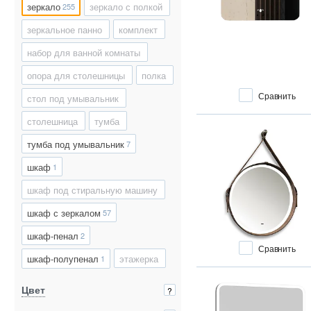
зеркало
зеркало с полкой
255
зеркальное панно
комплект
набор для ванной комнаты
опора для столешницы
полка
Сравнить
стол под умывальник
столешница
тумба
тумба под умывальник
7
шкаф
1
шкаф под стиральную машину
шкаф с зеркалом
57
шкаф-пенал
2
Сравнить
шкаф-полупенал
этажерка
1
Цвет
?