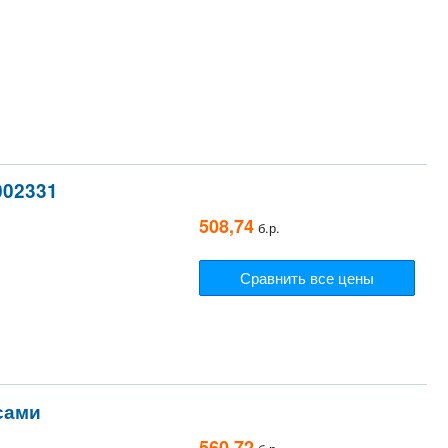
002331
508,74
б.р.
Сравнить все цены
сами
560,72