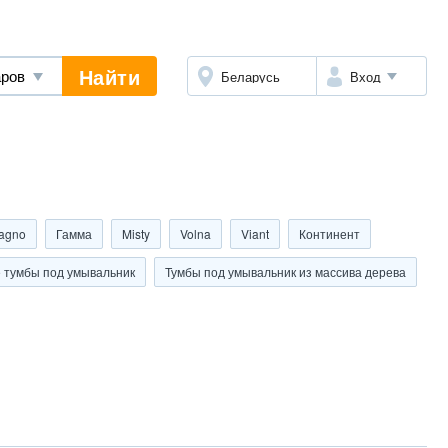
Найти
Беларусь
Вход
agno
Гамма
Misty
Volna
Viant
Континент
 тумбы под умывальник
Тумбы под умывальник из массива дерева