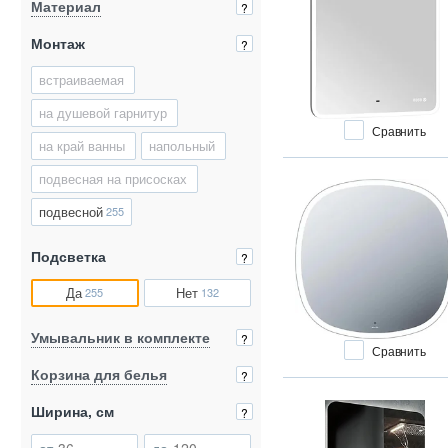
Материал
?
Монтаж
?
встраиваемая
на душевой гарнитур
Сравнить
на край ванны
напольный
подвесная на присосках
подвесной
255
Подсветка
?
Да
Нет
255
132
Умывальник в комплекте
?
Сравнить
Корзина для белья
?
Ширина, см
?
от
до