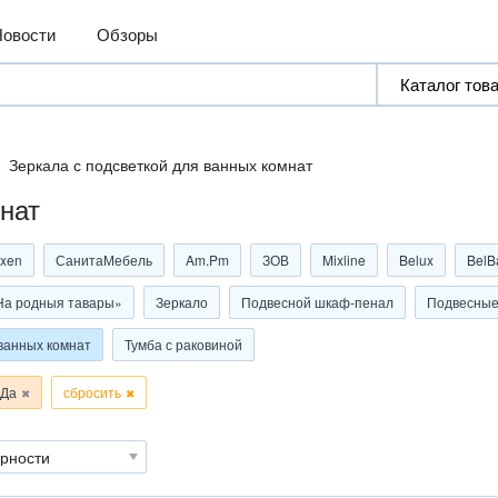
Новости
Обзоры
Зеркала с подсветкой для ванных комнат
нат
xen
СанитаМебель
Am.Pm
ЗОВ
Mixline
Belux
BelB
На родныя тавары»
Зеркало
Подвесной шкаф-пенал
Подвесные
 ванных комнат
Тумба с раковиной
 Да
сбросить