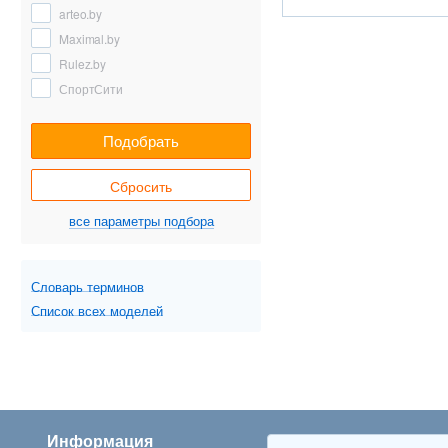
arteo.by
Maximal.by
Rulez.by
СпортСити
Подобрать
Сбросить
все параметры подбора
Словарь терминов
Список всех моделей
Информация
Популярные категор