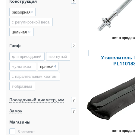
Конструкция
?
разборная
3
с регулировкой веса
цельная
18
нет в прода
Гриф
?
для приседаний
изогнутый
Утяжелитель T
PL11018
мультихват
прямой
4
с параллельным хватом
т-образный
Посадочный диаметр, мм
?
Замок
?
Магазины
нет в прода
5 элемент