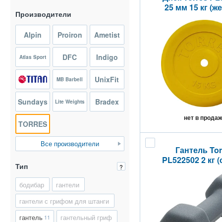
25 мм 15 кг (ж
Производители
Alpin
Proiron
Ametist
DFC
Indigo
Atlas Sport
UnixFit
MB Barbell
Sundays
Bradex
Lite Weights
нет в прода
TORRES
Все производители
Гантель Tor
PL522502 2 кг 
Тип
?
бодибар
гантели
гантели с грифом для штанги
гантель
гантельный гриф
11