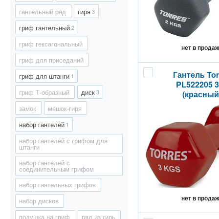
гантельный ряд
гиря
3
гриф гантельный
2
гриф гексагональный
нет в прода
гриф для приседаний
Гантель Tor
гриф для штанги
1
PL522205 3
гриф Т-образный
диск
3
(красный
замок
мешок-гиря
набор гантелей
1
набор гантелей с грифом для
штанги
набор гантелей с
соединительным грифом
набор гантельных грифов
нет в прода
набор дисков
подушка на гриф
ряд из гирь