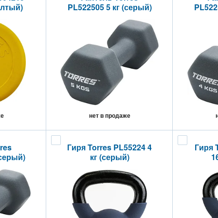
елтый)
PL522505 5 кг (серый)
PL5225
же
нет в продаже
res
Гиря Torres PL55224 4
Гиря 
(серый)
кг (серый)
1