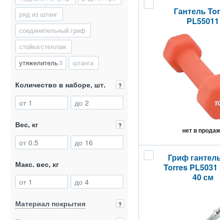
Гантель Tor
ряд из штанг
PL55011
соединительный гриф
стойка/стеллаж
утяжелитель
штанга
3
Количество в наборе, шт.
?
от
до
Вес, кг
?
нет в прода
от
до
Гриф гантел
Макс. вес, кг
Torres PL5031
40 см
от
до
Материал покрытия
?