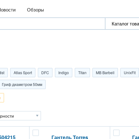
Новости
Обзоры
ist
Atlas Sport
DFC
Indigo
Titan
MB Barbell
UnixFit
Гриф диаметром 50мм
504215
Гантель Torres
Га