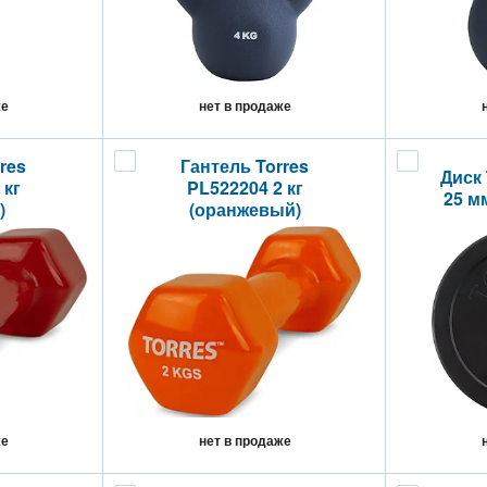
же
нет в продаже
res
Гантель Torres
Диск 
 кг
PL522204 2 кг
25 м
)
(оранжевый)
же
нет в продаже