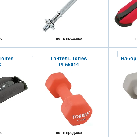
же
нет в продаже
orres
Гантель Torres
Набор 
3
PL55014
же
нет в продаже