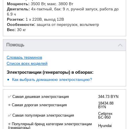
Мощность:
3500 Вт, макс. 3800 Вт
Двигатель:
4х-тактный, бак: 9 л, ручной запуск, работа до
6.9 ч
Розетки:
1 х 220В, выход 12В
Особенности:
защита от перегрузок, вольтметр
Вес:
30 кг
Помощь
Словарь терминов
Список всех моделей
Электростанции (генераторы) в обзорах:
Как выбрать домашнюю электростанцию?
✅ Самая дешевая электростанция
344.73 BYN
18434.88
⭐ Самая дорогая электростанция
BYN
Сибртех
✅ Самая популярная электростанция
БС-950
⭐ Популярный бренд категории электростанции
Hyundai
(генераторы)