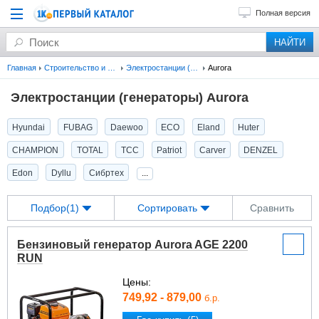
Полная версия
Главная
Строительство и ремонт
Электростанции (генераторы)
Aurora
Электростанции (генераторы) Aurora
Hyundai
FUBAG
Daewoo
ECO
Eland
Huter
CHAMPION
TOTAL
ТСС
Patriot
Carver
DENZEL
Edon
Dyllu
Сибртех
...
Подбор(1)
Сортировать
Сравнить
Бензиновый генератор Aurora AGE 2200
RUN
Цены:
749,92 - 879,00
б.р.