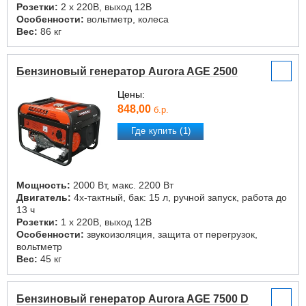
Розетки:
2 х 220В, выход 12В
Особенности:
вольтметр, колеса
Вес:
86 кг
Бензиновый генератор Aurora AGE 2500
Цены:
848,00
б.р.
Где купить (1)
Мощность:
2000 Вт, макс. 2200 Вт
Двигатель:
4х-тактный, бак: 15 л, ручной запуск, работа до
13 ч
Розетки:
1 х 220В, выход 12В
Особенности:
звукоизоляция, защита от перегрузок,
вольтметр
Вес:
45 кг
Бензиновый генератор Aurora AGE 7500 D