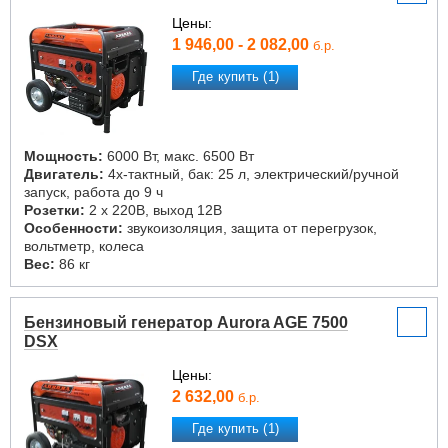
Цены:
1 946,00 - 2 082,00
б.р.
Где купить (1)
Мощность:
6000 Вт, макс. 6500 Вт
Двигатель:
4х-тактный, бак: 25 л, электрический/ручной
запуск, работа до 9 ч
Розетки:
2 х 220В, выход 12В
Особенности:
звукоизоляция, защита от перегрузок,
вольтметр, колеса
Вес:
86 кг
Бензиновый генератор Aurora AGE 7500
DSX
Цены:
2 632,00
б.р.
Где купить (1)