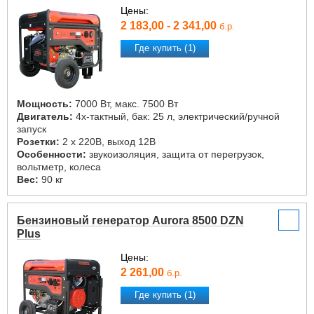
Цены:
2 183,00 - 2 341,00
б.р.
Где купить (1)
Мощность:
7000 Вт, макс. 7500 Вт
Двигатель:
4х-тактный, бак: 25 л, электрический/ручной
запуск
Розетки:
2 х 220В, выход 12В
Особенности:
звукоизоляция, защита от перегрузок,
вольтметр, колеса
Вес:
90 кг
Бензиновый генератор Aurora 8500 DZN
Plus
Цены:
2 261,00
б.р.
Где купить (1)