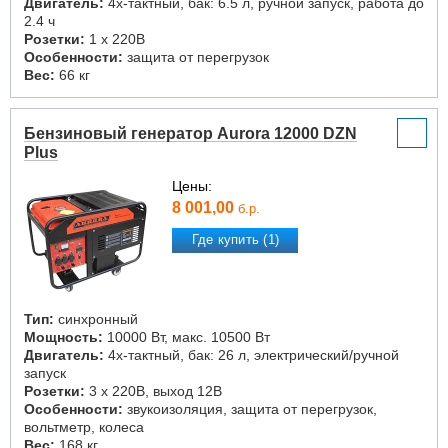
Двигатель:
4х-тактный, бак: 6.5 л, ручной запуск, работа до
2.4 ч
Розетки:
1 х 220В
Особенности:
защита от перегрузок
Вес:
66 кг
Бензиновый генератор Aurora 12000 DZN
Plus
Цены:
8 001,00
б.р.
Где купить (1)
Тип:
синхронный
Мощность:
10000 Вт, макс. 10500 Вт
Двигатель:
4х-тактный, бак: 26 л, электрический/ручной
запуск
Розетки:
3 х 220В, выход 12В
Особенности:
звукоизоляция, защита от перегрузок,
вольтметр, колеса
Вес:
168 кг