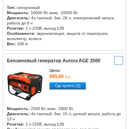
Тип:
синхронный
Мощность:
10000 Вт, макс. 10500 Вт
Двигатель:
4х-тактный, бак: 26 л, электрический запуск,
работа до 6 ч
Розетки:
1 х 220В, выход 12В
Особенности:
звукоизоляция, защита от перегрузок,
вольтметр, колеса
Вес:
168 кг
Бензиновый генератор Aurora AGE 3500
Цены:
895,00
б.р.
Где купить (1)
Мощность:
2500 Вт, макс. 2800 Вт
Двигатель:
4х-тактный, бак: 15 л, ручной запуск, работа до
13 ч
Розетки:
1 х 220В, выход 12В