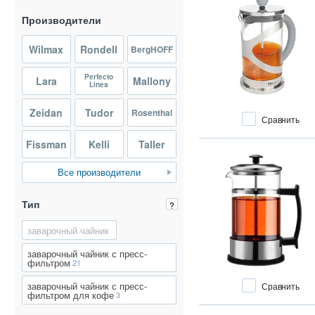
Производители
Wilmax
Rondell
BergHOFF
Perfecto
Lara
Mallony
Linea
Zeidan
Tudor
Rosenthal
Сравнить
Fissman
Kelli
Taller
Все производители
Тип
?
заварочный чайник
заварочный чайник с пресс-
фильтром
21
заварочный чайник с пресс-
Сравнить
фильтром для кофе
3