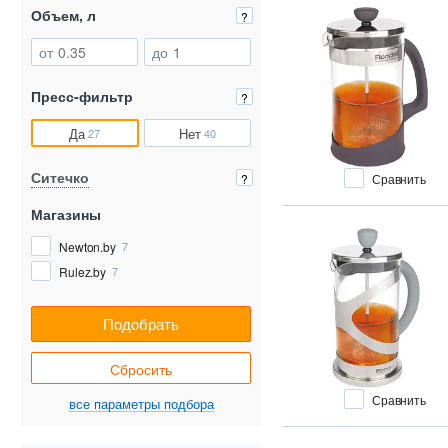
Объем, л
?
от
до
Пресс-фильтр
?
Да
Нет
27
40
Ситечко
Сравнить
?
Магазины
Newton.by
7
Rulez.by
7
Подобрать
Сбросить
Сравнить
все параметры подбора