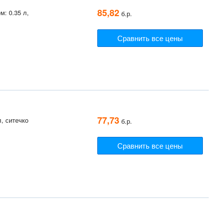
85,82
м: 0.35 л,
б.р.
Сравнить все цены
77,73
, ситечко
б.р.
Сравнить все цены