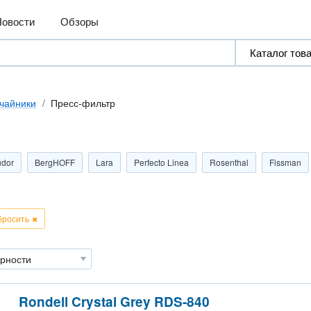
Новости
Обзоры
чайники
Пресс-фильтр
udor
BergHOFF
Lara
Perfecto Linea
Rosenthal
Fissman
бросить
Rondell Crystal Grey RDS-840