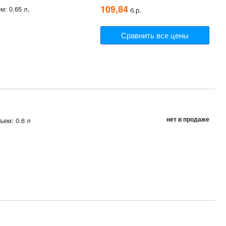
109,84
м: 0.65 л,
б.р.
Сравнить все цены
нет в продаже
ъем: 0.6 л