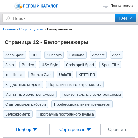
Полная версия
Главная
Спорт и туризм
Велотренажеры
Страница 12 - Велотренажеры
Atlas Sport
DFC
Sundays
Calviano
Ametist
Atlas
Alpin
Bradex
USA Style
Christopeit Sport
Sport Elite
Iron Horse
Bronze Gym
UnixFit
KETTLER
Бюджетные модели
Портативные велотренажеры
Магнитные велотренажеры
Горизонтальные велотренажеры
С автономной работой
Профессиональные тренажеры
Велоэргометр
Программа постоянного пульса
Подбор
Сортировать
Сравнить