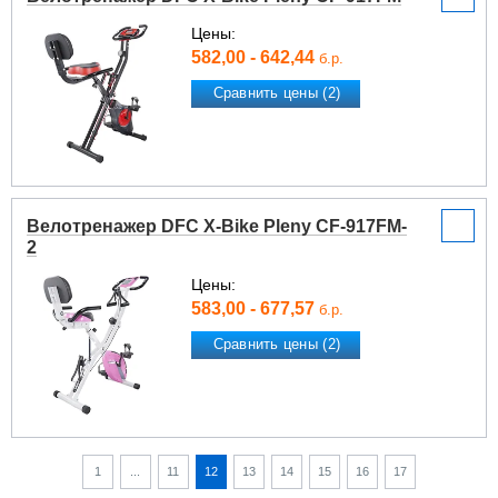
Цены:
582,00 - 642,44
б.р.
Сравнить цены (2)
Велотренажер DFC X-Bike Pleny CF-917FM-
2
Цены:
583,00 - 677,57
б.р.
Сравнить цены (2)
1
...
11
12
13
14
15
16
17