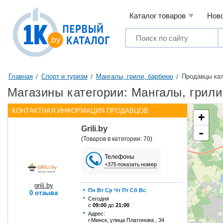
Каталог товаров
Нов
Главная
Спорт и туризм
Мангалы, грили, барбекю
Продавцы кат
Магазины категории: Мангалы, грили
КОНТАКТНАЯ ИНФОРМАЦИЯ ПРОДАВЦОВ
+
Grili.by
-
(Товаров в категории: 70)
Телефоны
+375 показать номер
grili.by
Пн
Вт
Ср
Чт
Пт
Сб
Вс
0 отзыва
Сегодня
с
09:00
до
21:00
Адрес:
г.Минск, улица Платонова , 34