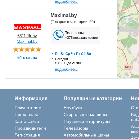
подробнее...
Maximal.by
(Товаров в категории: 20)
Телефоны
6611.1k.by
+375 показать номер
Maximal.by
Пн
Вт
Ср
Чт
Пт
Сб
Вс
64 отзыва
Сегодня
с
10:00
до
21:00
подробнее...
TEONO
(Товаров в категории: 10)
Информация
Популярные категории
Но
Телефоны
9443.1k.by
+375 показать номер
Покупателям
Ноутбуки
Сти
teono.by
Продавцам
Стиральные машины
Вид
наб
Карта сайта
Наушники и гарнитуры
Пн
Вт
Ср
Чт
Пт
Сб
Вс
Акс
Производители
Телевизоры
1 отзыв
Сегодня
выс
с
11:00
до
17:00
Регистрация
Автомобильные шины
Акс
подробнее...