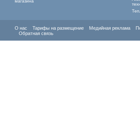
магазина
тех
Теп
О нас
Тарифы на размещение
Медийная реклама
П
Обратная связь