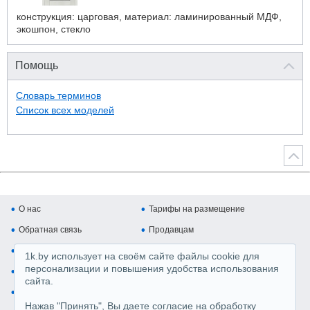
конструкция: царговая, материал: ламинированный МДФ,
экошпон, стекло
Помощь
Словарь терминов
Список всех моделей
О нас
Тарифы на размещение
Обратная связь
Продавцам
Покупателям
Копирайт и авторские права
1k.by использует на своём сайте файлы cookie для
персонализации и повышения удобства использования
Карта сайта
Медийная реклама
сайта.
Регистрация магазина
Производители
Нажав "Принять", Вы даете согласие на обработку