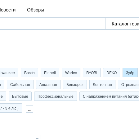
Новости
Обзоры
ilwaukee
Bosch
Einhell
Wortex
RYOBI
DEKO
Зубр
я
Сабельная
Алмазная
Бензорез
Ленточная
Отрезная
ые
Бытовые
Профессиональные
С напряжением питания батаре
 - 3.4 л.с.)
...