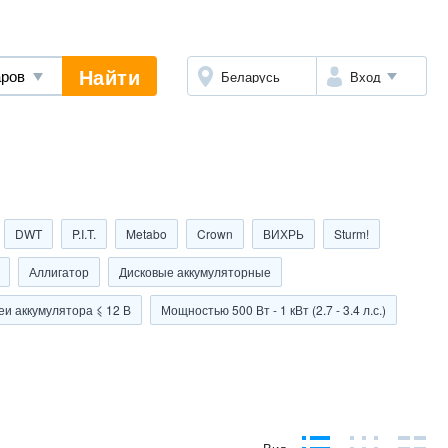
Найти
Беларусь
Вход
DWT
P.I.T.
Metabo
Crown
ВИХРЬ
Sturm!
Аллигатор
Дисковые аккумуляторные
и аккумулятора ⩽ 12 В
Мощностью 500 Вт - 1 кВт (2.7 - 3.4 л.с.)