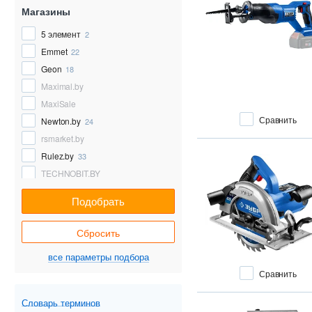
Магазины
5 элемент
2
Emmet
22
Geon
18
Maximal.by
MaxiSale
Сравнить
Newton.by
24
rsmarket.by
Rulez.by
33
TECHNOBIT.BY
TEONO
6
Подобрать
Texnomix.by
24
Your sale
Сбросить
Удачник
все параметры подбора
Сравнить
Словарь терминов