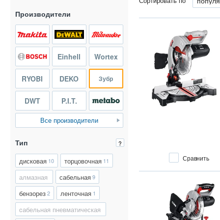
Сортировать по
Производители
Einhell
Wortex
RYOBI
DEKO
Зубр
DWT
P.I.T.
Все производители
Тип
?
Сравнить
дисковая
торцовочная
10
11
алмазная
сабельная
9
бензорез
ленточная
2
1
cабельная пневматическая