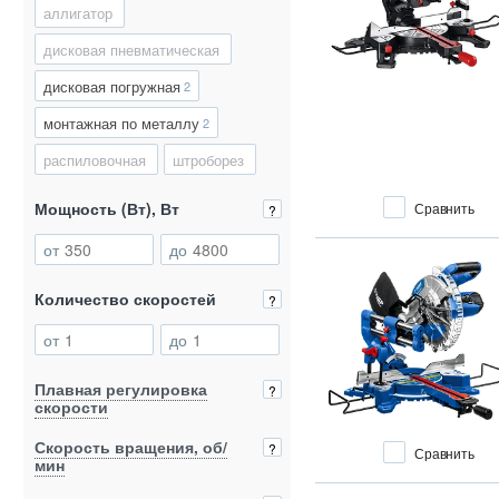
аллигатор
дисковая пневматическая
дисковая погружная
2
монтажная по металлу
2
распиловочная
штроборез
Мощность (Вт), Вт
Сравнить
?
от
до
Количество скоростей
?
от
до
Плавная регулировка
?
скорости
Скорость вращения, об/
?
Сравнить
мин