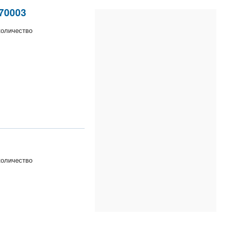
70003
 количество
 количество