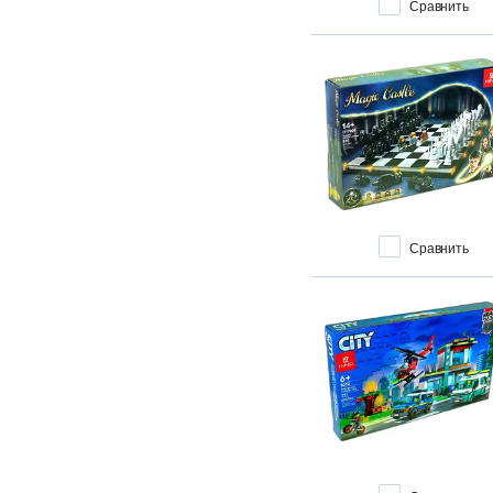
Сравнить
Wicked
XXL
авиация
армия
гонки
железная дорога
животные
изобретатель
КОСМОС
Сравнить
малютка
пожарная бригада
полиция
приключения
развивающий
роботы
службы МЧС
стройка
феи