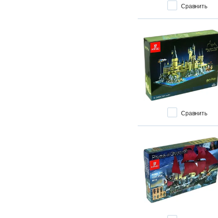
Powered UP
Сравнить
Scooby-Doo
Seasonal
Sonic
Speed Champions
Star Wars
1
Stranger Things
Super Heroes
Super Mario
Technic
Сравнить
The Batman Movie
The LEGO Movie
The LEGO Movie 2
Toy Story
Trolls World Tour
Unikitty
Vidiyo
Wednesday