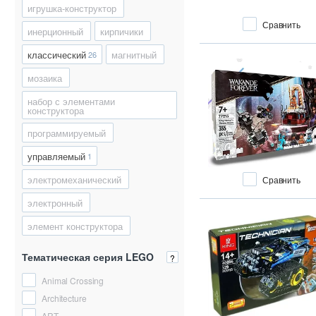
игрушка-конструктор
Сравнить
инерционный
кирпичики
классический
магнитный
26
мозаика
набор с элементами
конструктора
программируемый
управляемый
1
электромеханический
Сравнить
электронный
элемент конструктора
Тематическая серия LEGO
?
Animal Crossing
Architecture
ART