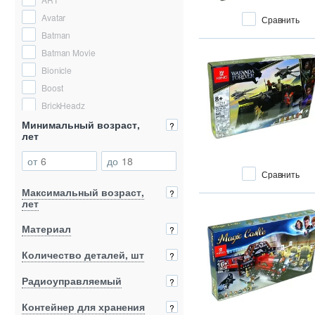
Avatar
Сравнить
Batman
Batman Movie
Bionicle
Boost
BrickHeadz
Cars
Минимальный возраст,
?
лет
Castle
City
от
до
Сравнить
Classic
Максимальный возраст,
CombatZone
?
лет
Creator
Материал
Creator Expert
?
DC Super Hero Girls
Количество деталей, шт
?
DC Super Heroes
Радиоуправляемый
Despicable Me 4
?
Disney
1
Контейнер для хранения
?