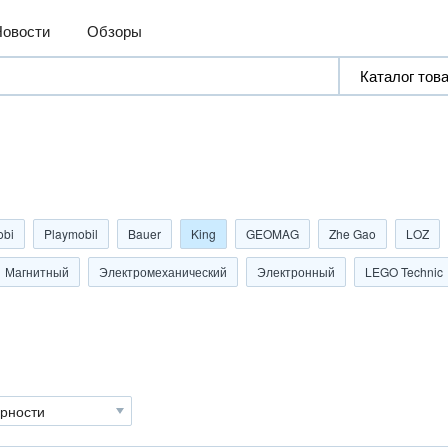
Новости
Обзоры
obi
Playmobil
Bauer
King
GEOMAG
Zhe Gao
LOZ
Магнитный
Электромеханический
Электронный
LEGO Technic