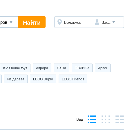
Найти
Беларусь
Вход
Kids home toys
Аврора
CaDa
ЭВРИКИ
Apitor
Из дерева
LEGO Duplo
LEGO Friends
Вид