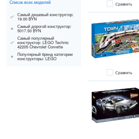
Juniors
Список всех моделей
Сравнить
Jurassic World
Самый дешевый конструктор:
✅
Legends of Chima
19.00 BYN
Marvel
Самый дорогой конструктор:
⭐
5017.50 BYN
Marvel Spiderman
Самый популярный
Marvel Super Heroes
✅
конструктор: LEGO Technic
42205 Chevrolet Corvette
Mickey and Friends
Популярный бренд категории
Mindstorms
⭐
конструкторы: LEGO
MineCity
Minecraft
Сравнить
Minifigures
Minions
Monkie Kid
Monster Fighters
Movie 2
Nexo Knights
Ninjago
Pirates