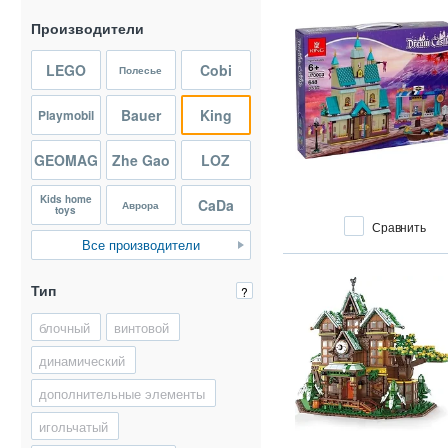
Производители
LEGO
Cobi
Полесье
Bauer
King
Playmobil
GEOMAG
Zhe Gao
LOZ
Kids home
CaDa
Аврора
toys
Сравнить
Все производители
Тип
?
блочный
винтовой
динамический
дополнительные элементы
игольчатый