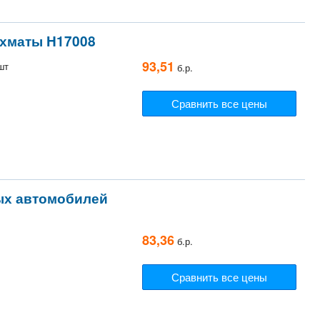
ахматы H17008
93,51
шт
б.р.
Сравнить все цены
ых автомобилей
83,36
б.р.
Сравнить все цены