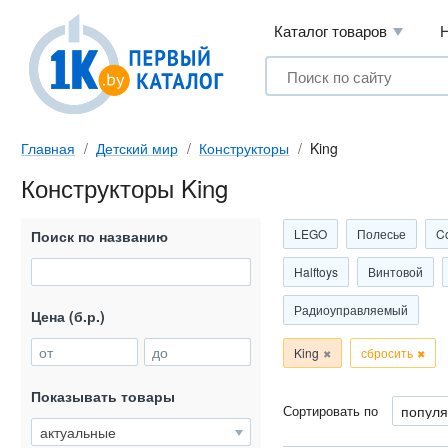
Каталог товаров
Главная
Детский мир
Конструкторы
King
Конструкторы King
LEGO
Полесье
C
Поиск по названию
Halftoys
Винтовой
Радиоуправляемый
Цена (б.р.)
от
до
King
сбросить
Показывать товары
Сортировать по