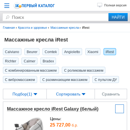
Полная версия
Главная
Красота и здоровье
Массажные кресла
iRest
Массажные кресла iRest
Calviano
Beurer
Comtek
Angioletto
Xiaomi
iRest
Richter
Calmer
Bradex
С комбинированным массажем
С роликовым массажем
С вибромассажем
С разминающим массажем
С пультом ДУ
Подбор(1)
Сортировать
Сравнить
Массажное кресло iRest Galaxy (белый)
Цены:
25 727,00
б.р.