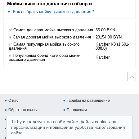
Мойки высокого давления в обзорах:
Как выбрать мойку высокого давления?
✅ Самая дешевая мойка высокого давления
35.00 BYN
⭐ Самая дорогая мойка высокого давления
23154.00 BYN
✅ Самая популярная мойка высокого
Karcher K3 (1.601-
давления
888.0)
⭐ Популярный бренд категории мойки
Karcher
высокого давления
О нас
Тарифы на размещение
Обратная связь
Продавцам
Покупателям
Копирайт и авторские права
1k.by использует на своём сайте файлы cookie для
персонализации и повышения удобства использования
Карта сайта
Медийная реклама
сайта.
Регистрация магазина
Производители