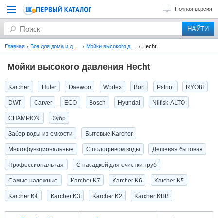
Полная версия
Главная
Все для дома и дачи
Мойки высокого давления
Hecht
Мойки высокого давления Hecht
Karcher
Huter
Daewoo
Wortex
Bort
Patriot
RYOBI
DWT
Carver
ECO
Bosch
Hyundai
Nilfisk-ALTO
CHAMPION
Зубр
Забор воды из емкости
Бытовые Karcher
Многофункциональные
С подогревом воды
Дешевая бытовая
Профессиональная
С насадкой для очистки труб
Самые надежные
Karcher K7
Karcher K6
Karcher K5
Karcher K4
Karcher K3
Karcher K2
Karcher KHB