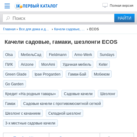
Полная версия
Главная
Все для дома и дачи
Качели садовые, гамаки, шезлонги
ECOS
Качели садовые, гамаки, шезлонги ECOS
Olsa
МебельСад
Fieldmann
Arno-Werk
Sundays
ПИК
Arizone
MonAmi
Удачная мебель
Keter
Green Glade
Ipae Progarden
Гамак-Бай
Мобеком
Go Garden
Кредит «На родныя тавары»
Садовые качели
Шезлонг
Гамак
Садовые качели с противомоскитной сеткой
Шезлонг с качанием
Складной шезлонг
3-х местные садовые качели