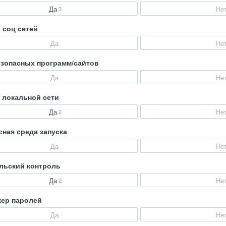
Да
Не
3
 соц сетей
Да
Не
езопасных программ/сайтов
Да
Не
 локальной сети
Да
Не
2
сная среда запуска
Да
Не
льский контроль
Да
Не
2
ер паролей
Да
Не