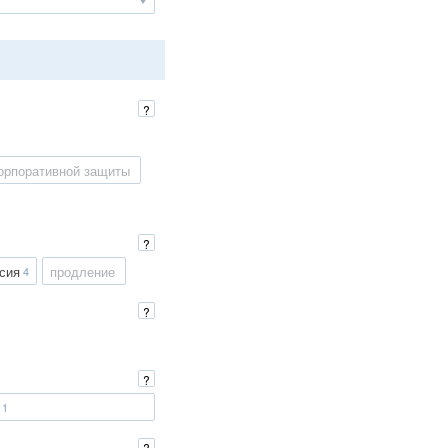
?
орпоративной защиты
?
сия
продление
4
?
?
1
?