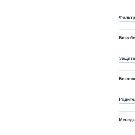
Фильтр
База б
Защита
Безопа
Родите
Менедж