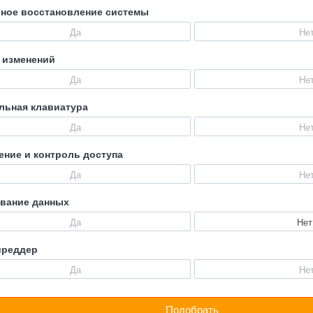
ное восстановление системы
Да
Не
 изменений
Да
Не
льная клавиатура
Да
Не
ение и контроль доступа
Да
Не
вание данных
Да
Нет
шреддер
Да
Не
Подобрать