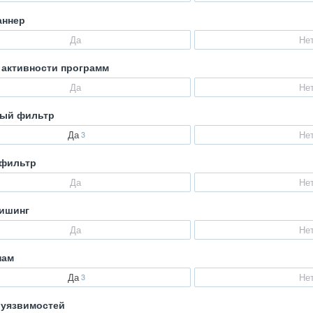
аннер
Да
Не
 активности программ
Да
Не
ый фильтр
Да
Не
3
-фильтр
Да
Не
ишинг
Да
Не
пам
Да
Не
3
 уязвимостей