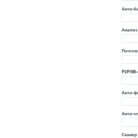
Анти-б
Анализ
Почтов
P2P/IM
Анти-ф
Анти-с
Сканер