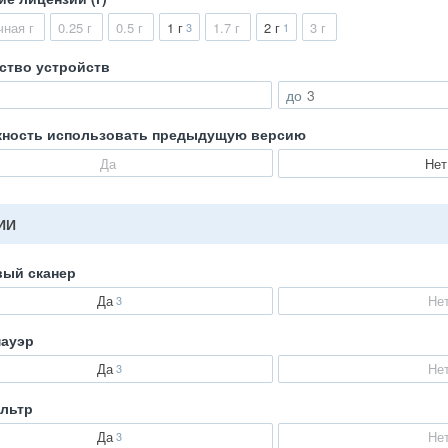
чная г
0.25 г
0.5 г
1 г
1.7 г
2 г
3 г
3
1
ство устройств
до
ность использовать предыдущую версию
Да
Нет
ИИ
ый сканер
Да
Не
3
ауэр
Да
Не
3
льтр
Да
Не
3