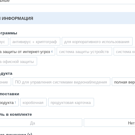
 ИНФОРМАЦИЯ
ограммы
рус
антивирус + криптограф
для корпоративного использования
а защиты от интернет-угроз
система защиты устройств
система к
4
а офисной защиты
одукта
ение
ПО для управления системами видеонаблюдения
полная вер
поставки
родукта
коробочная
продуктовая карточка
1
ль в комплекте
Да
Нет
ие лицензии (г)