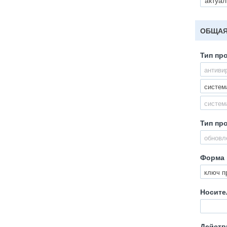
ОБЩАЯ
Тип пр
антиви
систем
систем
Тип пр
обновл
Форма 
ключ п
Носите
Действ