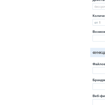
бессро
Количе
от
Возмож
ФУНКЦ
Файлов
Брандм
Веб-фи