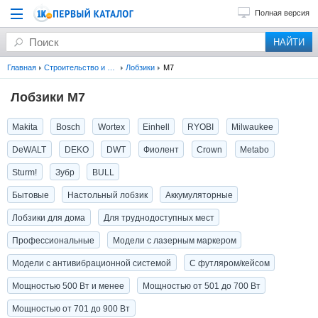
Полная версия
Главная
Строительство и ремонт
Лобзики
M7
Лобзики M7
Makita
Bosch
Wortex
Einhell
RYOBI
Milwaukee
DeWALT
DEKO
DWT
Фиолент
Crown
Metabo
Sturm!
Зубр
BULL
Бытовые
Настольный лобзик
Аккумуляторные
Лобзики для дома
Для труднодоступных мест
Профессиональные
Модели с лазерным маркером
Модели с антивибрационной системой
С футляром/кейсом
Мощностью 500 Вт и менее
Мощностью от 501 до 700 Вт
Мощностью от 701 до 900 Вт