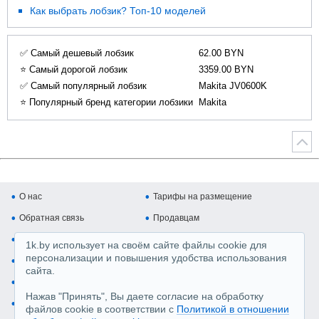
Как выбрать лобзик? Топ-10 моделей
✅ Самый дешевый лобзик
62.00 BYN
⭐ Самый дорогой лобзик
3359.00 BYN
✅ Самый популярный лобзик
Makita JV0600K
⭐ Популярный бренд категории лобзики
Makita
О нас
Тарифы на размещение
Обратная связь
Продавцам
Покупателям
Копирайт и авторские права
1k.by использует на своём сайте файлы cookie для
персонализации и повышения удобства использования
Карта сайта
Медийная реклама
сайта.
Регистрация магазина
Производители
Нажав "Принять", Вы даете согласие на обработку
Пользовательское соглашение, Политика обработки перс.данных
файлов cookie в соответствии с
Политикой в отношении