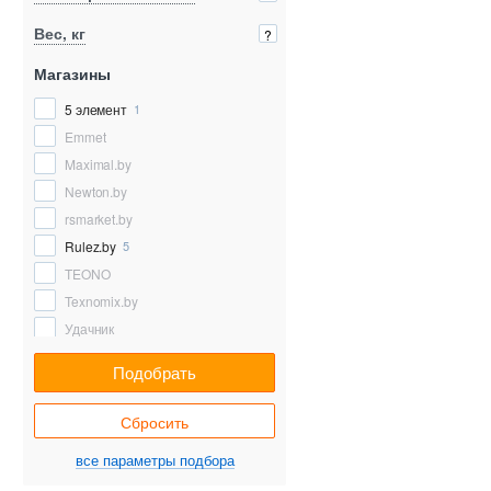
Вес, кг
?
Магазины
5 элемент
1
Emmet
Maximal.by
Newton.by
rsmarket.by
Rulez.by
5
TEONO
Texnomix.by
Удачник
Подобрать
Сбросить
все параметры подбора