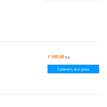
Э
1 105,00
б.р.
Сравнить все цены
Э