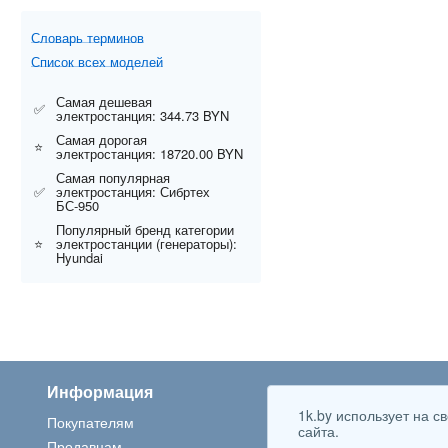
Словарь терминов
Список всех моделей
Самая дешевая
✅
электростанция: 344.73 BYN
Самая дорогая
⭐
электростанция: 18720.00 BYN
Самая популярная
✅
электростанция: Сибртех
БС-950
Популярный бренд категории
⭐
электростанции (генераторы):
Hyundai
Информация
Популярные категор
1k.by использует на 
Покупателям
Ноутбуки
сайта.
Продавцам
Стиральные машины