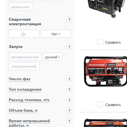
дизельная
Сварочная
?
электростанция
Да
Нет
5
Сравнить
Запуск
?
автоматический
ручной
2
электрический
Число фаз
?
Тип охлаждения
?
Расход топлива, л/ч
?
Сравнить
Объем бака, л
?
Время непрерывной
?
работы, ч