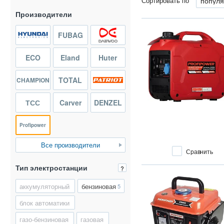
Сортировать по
Производители
FUBAG
ECO
Eland
Huter
TOTAL
CHAMPION
ТСС
Carver
DENZEL
Profipower
Все производители
Сравнить
Тип электростанции
?
аккумуляторный
бензиновая
5
блок автоматики
газо-бензиновая
газовая