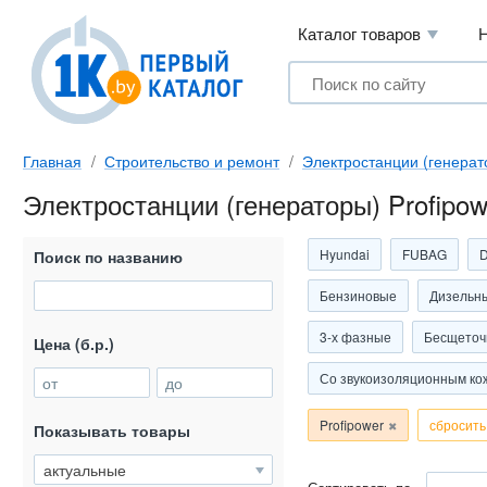
Каталог товаров
Главная
Строительство и ремонт
Электростанции (генерат
Электростанции (генераторы) Profipow
Hyundai
FUBAG
Поиск по названию
Бензиновые
Дизельн
3-х фазные
Бесщеточ
Цена (б.р.)
Со звукоизоляционным ко
от
до
Profipower
сбросить
Показывать товары