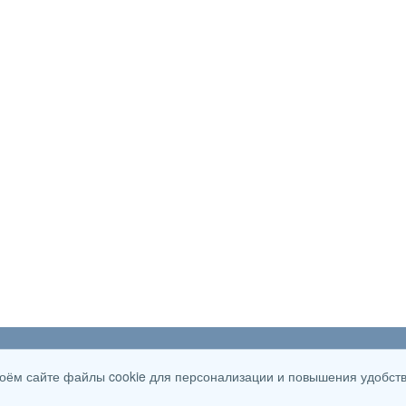
ии
Новые категории
Vkon
своём сайте файлы cookie для персонализации и повышения удобст
Стилусы
Видеорегистраторы наблюдения