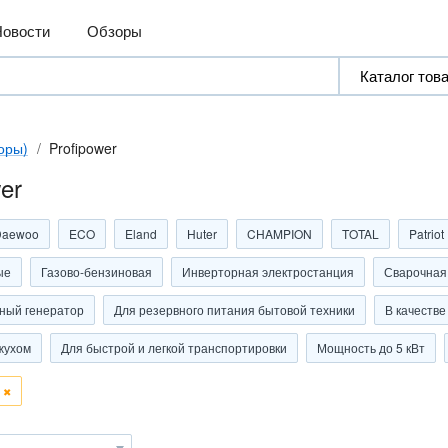
Новости
Обзоры
оры)
Profipower
er
Daewoo
ECO
Eland
Huter
CHAMPION
TOTAL
Patriot
ые
Газово-бензиновая
Инверторная электростанция
Сварочная
ный генератор
Для резервного питания бытовой техники
В качестве
жухом
Для быстрой и легкой транспортировки
Мощность до 5 кВт