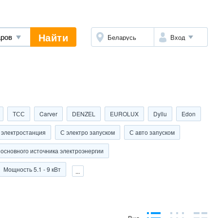
Найти
Беларусь
Вход
ТСС
Carver
DENZEL
EUROLUX
Dyllu
Edon
 электростанция
С электро запуском
С авто запуском
 основного источника электроэнергии
Мощность 5.1 - 9 кВт
...