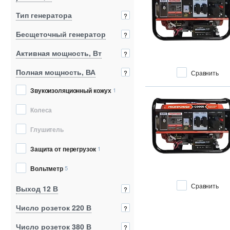
Тип генератора
?
Бесщеточный генератор
?
Активная мощность, Вт
?
Полная мощность, ВА
Сравнить
?
Звукоизоляционный кожух
1
Колеса
Глушитель
Защита от перегрузок
1
Вольтметр
5
Сравнить
Выход 12 В
?
Число розеток 220 В
?
Число розеток 380 В
?