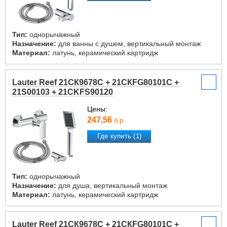
Тип:
однорычажный
Назначение:
для ванны с душем, вертикальный монтаж
Материал:
латунь, керамический картридж
Lauter Reef 21СК9678C + 21СКFG80101C +
21S00103 + 21CKFS90120
Цены:
247,56
б.р.
Где купить (1)
Тип:
однорычажный
Назначение:
для душа, вертикальный монтаж
Материал:
латунь, керамический картридж
Lauter Reef 21СК9678C + 21СКFG80101C +