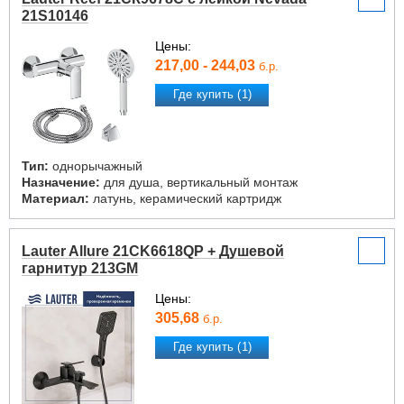
21S10146
Цены:
217,00 - 244,03
б.р.
Где купить (1)
Тип:
однорычажный
Назначение:
для душа, вертикальный монтаж
Материал:
латунь, керамический картридж
Lauter Allure 21CK6618QP + Душевой
гарнитур 213GM
Цены:
305,68
б.р.
Где купить (1)