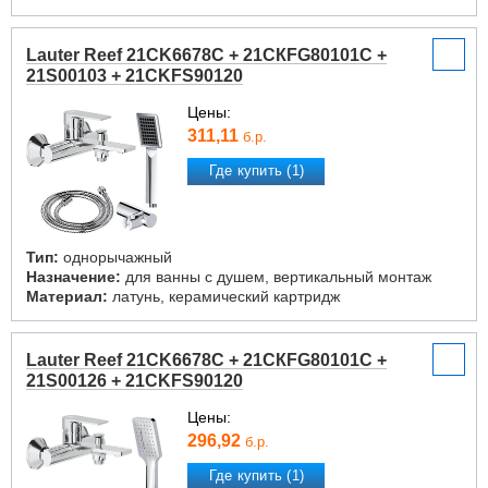
Lauter Reef 21CK6678C + 21СКFG80101C +
21S00103 + 21CKFS90120
Цены:
311,11
б.р.
Где купить (1)
Тип:
однорычажный
Назначение:
для ванны с душем, вертикальный монтаж
Материал:
латунь, керамический картридж
Lauter Reef 21CK6678C + 21СКFG80101C +
21S00126 + 21CKFS90120
Цены:
296,92
б.р.
Где купить (1)