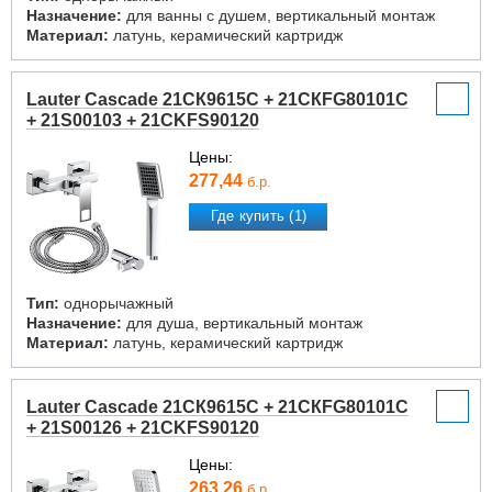
Назначение:
для ванны с душем, вертикальный монтаж
Материал:
латунь, керамический картридж
Lauter Cascade 21СК9615C + 21СКFG80101C
+ 21S00103 + 21CKFS90120
Цены:
277,44
б.р.
Где купить (1)
Тип:
однорычажный
Назначение:
для душа, вертикальный монтаж
Материал:
латунь, керамический картридж
Lauter Cascade 21СК9615C + 21СКFG80101C
+ 21S00126 + 21CKFS90120
Цены:
263,26
б.р.