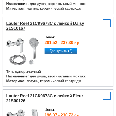
Назначение:
для душа, вертикальный монтаж
Материал:
латунь, керамический картридж
Lauter Reef 21СК9678C с лейкой Daisy
21S10167
Цены:
201,52 - 237,30
б.р.
Где купить (2)
Тип:
однорычажный
Назначение:
для душа, вертикальный монтаж
Материал:
латунь, керамический картридж
Lauter Reef 21СК9678C с лейкой Fleur
21S00126
Цены:
196,37 - 230,72
б.р.