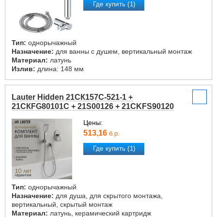
Где купить (1)
Тип:
однорычажный
Назначение:
для ванны с душем, вертикальный монтаж
Материал:
латунь
Излив:
длина: 148 мм
Lauter Hidden 21СК157С-521-1 +
21СКFG80101C + 21S00126 + 21CKFS90120
Цены:
513,16
б.р.
Где купить (1)
Тип:
однорычажный
Назначение:
для душа, для скрытого монтажа,
вертикальный, скрытый монтаж
Материал:
латунь, керамический картридж