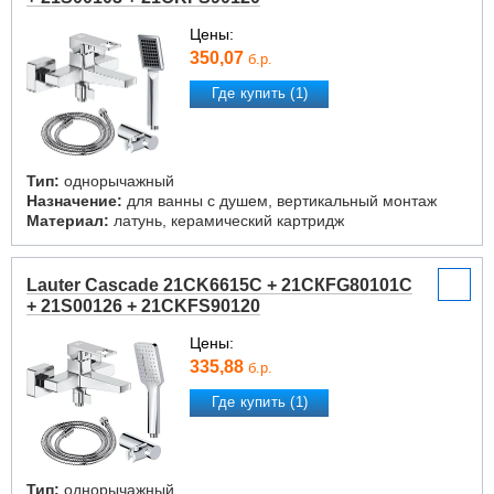
Цены:
350,07
б.р.
Где купить (1)
Тип:
однорычажный
Назначение:
для ванны с душем, вертикальный монтаж
Материал:
латунь, керамический картридж
Lauter Cascade 21CK6615C + 21СКFG80101C
+ 21S00126 + 21CKFS90120
Цены:
335,88
б.р.
Где купить (1)
Тип:
однорычажный