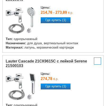
Цены:
214,76 - 273,89
б.р.
Где купить (1)
Тип:
однорычажный
Назначение:
для душа, вертикальный монтаж
Материал:
латунь, керамический картридж
Lauter Cascade 21СК9615C с лейкой Serene
21S00103
Цены:
274,78
б.р.
Где купить (1)
Тип:
однорычажный