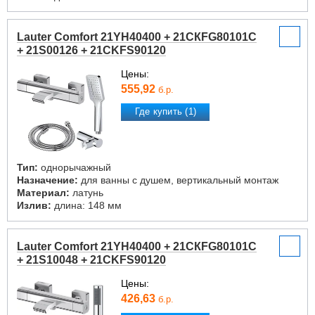
Lauter Comfort 21YH40400 + 21СКFG80101C
+ 21S00126 + 21CKFS90120
Цены:
555,92
б.р.
Где купить (1)
Тип:
однорычажный
Назначение:
для ванны с душем, вертикальный монтаж
Материал:
латунь
Излив:
длина: 148 мм
Lauter Comfort 21YH40400 + 21СКFG80101C
+ 21S10048 + 21CKFS90120
Цены:
426,63
б.р.