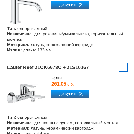
Где купить (2)
Тип:
однорычажный
Назначение:
для раковины/умывальника, горизонтальный
монтаж
Материал:
латунь, керамический картридж
Излив:
длина: 133 мм
Lauter Reef 21CK6678C + 21S10167
Цены:
261,05
б.р.
Где купить (2)
Тип:
однорычажный
Назначение:
для ванны с душем, вертикальный монтаж
Материал:
латунь, керамический картридж
Излив:
длина: 54 мм