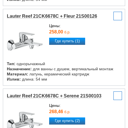
Lauter Reef 21CK6678C + Fleur 21S00126
Цены:
258,00
б.р.
Где купить (1)
Тип:
однорычажный
Назначение:
для ванны с душем, вертикальный монтаж
Материал:
латунь, керамический картридж
Излив:
длина: 54 мм
Lauter Reef 21CK6678C + Serene 21S00103
Цены:
268,46
б.р.
Где купить (2)