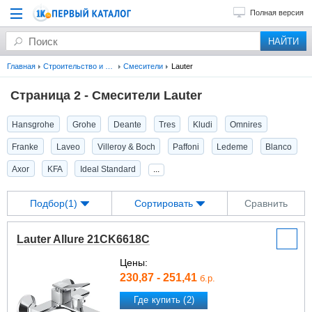
Полная версия
Главная
Строительство и ремонт
Смесители
Lauter
Страница 2 - Смесители Lauter
Hansgrohe
Grohe
Deante
Tres
Kludi
Omnires
Franke
Laveo
Villeroy & Boch
Paffoni
Ledeme
Blanco
Axor
KFA
Ideal Standard
...
Подбор(1)
Сортировать
Сравнить
Lauter Allure 21CK6618C
Цены:
230,87 - 251,41
б.р.
Где купить (2)