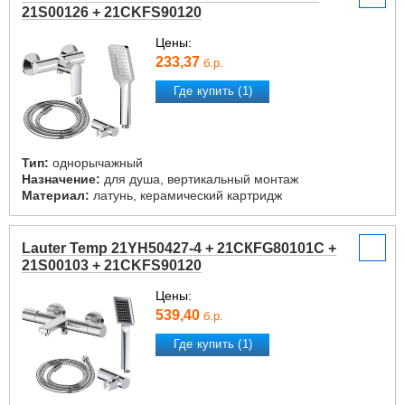
21S00126 + 21CKFS90120
Цены:
233,37
б.р.
Где купить (1)
Тип:
однорычажный
Назначение:
для душа, вертикальный монтаж
Материал:
латунь, керамический картридж
Lauter Temp 21YH50427-4 + 21СКFG80101C +
21S00103 + 21CKFS90120
Цены:
539,40
б.р.
Где купить (1)