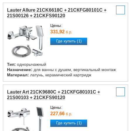
Lauter Allure 21CK6618C + 21СКFG80101C +
21S00126 + 21CKFS90120
Цены:
331,92
б.р.
Где купить (1)
Тип:
однорычажный
Назначение:
для ванны с душем, вертикальный монтаж
Материал:
латунь, керамический картридж
Lauter Art 21CK9680C + 21СКFG80101C +
21S00103 + 21CKFS90120
Цены:
227,66
б.р.
Где купить (1)