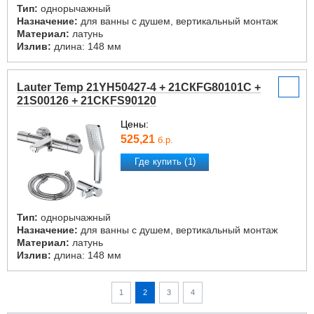
Тип:
однорычажный
Назначение:
для ванны с душем, вертикальный монтаж
Материал:
латунь
Излив:
длина: 148 мм
Lauter Temp 21YH50427-4 + 21СКFG80101C +
21S00126 + 21CKFS90120
Цены:
525,21
б.р.
Где купить (1)
Тип:
однорычажный
Назначение:
для ванны с душем, вертикальный монтаж
Материал:
латунь
Излив:
длина: 148 мм
1
2
3
4