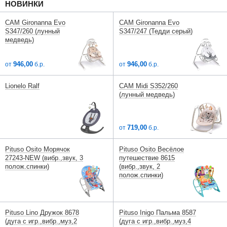
НОВИНКИ
CAM Gironanna Evo
CAM Gironanna Evo
S347/260 (лунный
S347/247 (Тедди серый)
медведь)
946,00
946,00
от
б.р.
от
б.р.
Lionelo Ralf
CAM Midi S352/260
(лунный медведь)
719,00
от
б.р.
Pituso Osito Морячок
Pituso Osito Весёлое
27243-NEW (вибр.,звук, 3
путешествие 8615
полож.спинки)
(вибр.,звук, 2
полож.спинки)
Pituso Lino Дружок 8678
Pituso Inigo Пальма 8587
(дуга с игр.,вибр.,муз,2
(дуга с игр.,вибр.,муз,4