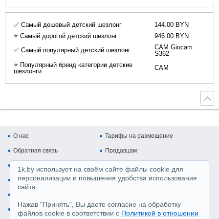
✅ Самый дешевый детский шезлонг
144.00 BYN
⭐ Самый дорогой детский шезлонг
946.00 BYN
CAM Giocam
✅ Самый популярный детский шезлонг
S362
⭐ Популярный бренд категории детские
CAM
шезлонги
О нас
Тарифы на размещение
Обратная связь
Продавцам
Покупателям
Копирайт и авторские права
1k.by использует на своём сайте файлы cookie для
персонализации и повышения удобства использования
Карта сайта
Медийная реклама
сайта.
Регистрация магазина
Производители
Нажав "Принять", Вы даете согласие на обработку
Пользовательское соглашение, Политика обработки перс.данных
файлов cookie в соответствии с
Политикой в отношении