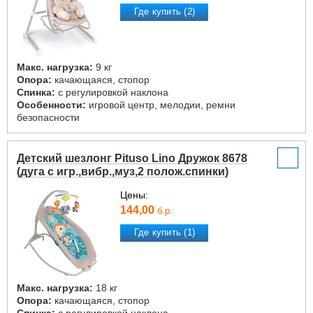
Где купить (2)
Макс. нагрузка:
9 кг
Опора:
качающаяся, стопор
Спинка:
с регулировкой наклона
Особенности:
игровой центр, мелодии, ремни
безопасности
Детский шезлонг Pituso Lino Дружок 8678
(дуга с игр.,вибр.,муз,2 полож.спинки)
Цены:
144,00
б.р.
Где купить (1)
Макс. нагрузка:
18 кг
Опора:
качающаяся, стопор