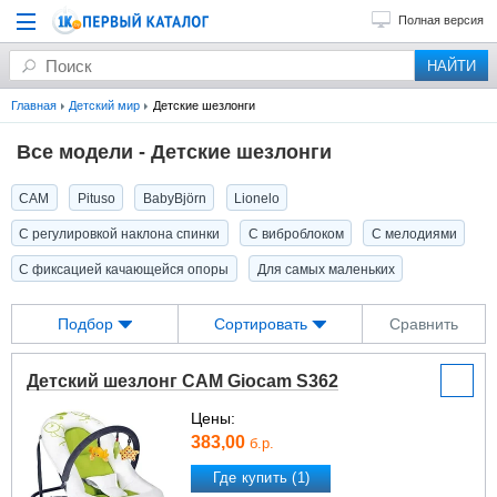
Полная версия
Главная
Детский мир
Детские шезлонги
Все модели - Детские шезлонги
CAM
Pituso
BabyBjörn
Lionelo
С регулировкой наклона спинки
С виброблоком
С мелодиями
С фиксацией качающейся опоры
Для самых маленьких
Подбор
Сортировать
Сравнить
Детский шезлонг CAM Giocam S362
Цены:
383,00
б.р.
Где купить (1)