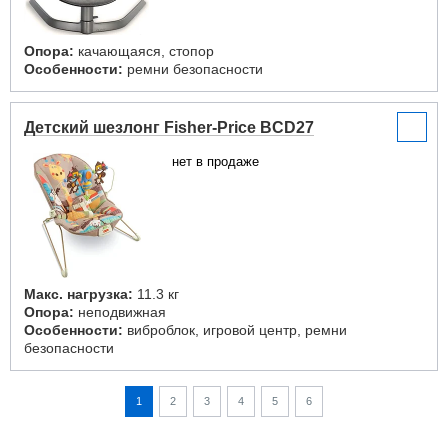
Опора:
качающаяся, стопор
Особенности:
ремни безопасности
Детский шезлонг Fisher-Price BCD27
нет в продаже
Макс. нагрузка:
11.3 кг
Опора:
неподвижная
Особенности:
виброблок, игровой центр, ремни
безопасности
1
2
3
4
5
6