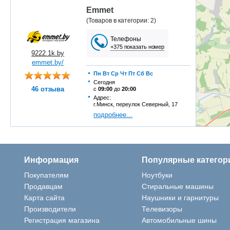
Emmet
(Товаров в категории: 2)
Телефоны
+375 показать номер
9222.1k.by
emmet.by/
Пн
Вт
Ср
Чт
Пт
Сб
Вс
Сегодня
46 отзыва
с
09:00
до
20:00
Адрес:
г.Минск, переулок Северный, 17
подробнее...
Информация
Популярные категор
Покупателям
Ноутбуки
Продавцам
Стиральные машины
Карта сайта
Наушники и гарнитуры
Производители
Телевизоры
Регистрация магазина
Автомобильные шины