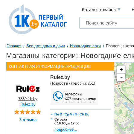
Каталог товаров
Главная
Все для дома и дачи
Новогодние елки
Продавцы кате
Магазины категории: Новогодние елк
КОНТАКТНАЯ ИНФОРМАЦИЯ ПРОДАВЦОВ
+
-
Rulez.by
(Товаров в категории: 251)
Телефоны
7839.1k.by
+375 показать номер
Rulez.by
Пн
Вт
Ср
Чт
Пт
Сб
Вс
3 отзыва
Сегодня
с
10:00
до
17:00
подробнее...