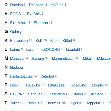
D
Darvish
DeLonghi
deVente
5
4
4
E
ECOS
Eva Solo
4
2
F
Fire-Maple
Fissman
3
12
G
Galaxy
4
K
Kambukka
Kelli
Kite
Kitfort
13
20
7
6
L
Laima
Lara
LEONORD
Luxstahl
9
51
3
1
M
Maestro
Mallony
Mayer&Boch
Miku
Milwauk
24
99
136
8
N
Nadoba
3
P
Perfecto Linea
Peterhof
14
42
R
Reer
Relaxika
RIVA case
RoadLike
Rondell
12
16
2
1
37
S
Sakura
SandLark
StarWind
Stayer
Steelson
5
2
11
2
7
T
Taller
Tatonka
Thermos
Tiger
Toppoint
T
49
6
199
54
33