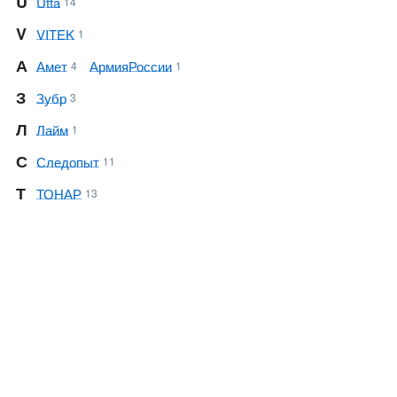
U
Utta
14
V
VITEK
1
А
Амет
Армия России
4
1
З
Зубр
3
Л
Лайм
1
С
Следопыт
11
Т
ТОНАР
13