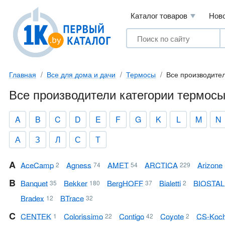
Каталог товаров
Нов
Главная
Все для дома и дачи
Термосы
Все производите
Все производители категории термос
A
B
C
D
E
F
G
K
L
M
N
А
З
Л
С
Т
A
Ace Camp
Agness
AMET
ARCTICA
Arizone
2
74
54
229
B
Banquet
Bekker
BergHOFF
Bialetti
BIOSTAL
35
180
37
2
Bradex
BTrace
12
32
C
CENTEK
Colorissimo
Contigo
Coyote
CS-Koc
1
22
42
2