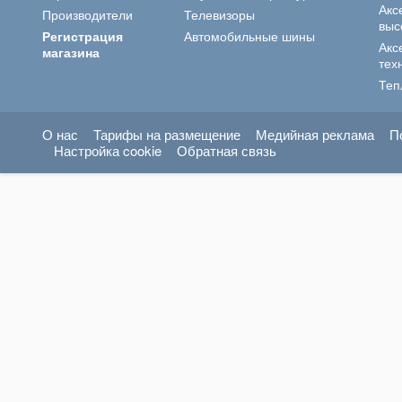
Акс
Производители
Телевизоры
выс
Регистрация
Автомобильные шины
Акс
магазина
тех
Теп
О нас
Тарифы на размещение
Медийная реклама
П
Настройка cookie
Обратная связь