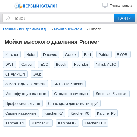
Полная версия
Главная
Все для дома и дачи
Мойки высокого давления
Pioneer
Мойки высокого давления Pioneer
Karcher
Huter
Daewoo
Wortex
Bort
Patriot
RYOBI
DWT
Carver
ECO
Bosch
Hyundai
Nilfisk-ALTO
CHAMPION
Зубр
Забор воды из емкости
Бытовые Karcher
Многофункциональные
С подогревом воды
Дешевая бытовая
Профессиональная
С насадкой для очистки труб
Самые надежные
Karcher K7
Karcher K6
Karcher K5
Karcher K4
Karcher K3
Karcher K2
Karcher KHB