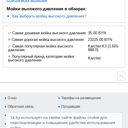
Список всех моделей
Мойки высокого давления в обзорах:
Как выбрать мойку высокого давления?
✅ Самая дешевая мойка высокого давления
35.00 BYN
⭐ Самая дорогая мойка высокого давления
23225.00 BYN
✅ Самая популярная мойка высокого
Karcher K3 (1.601-
давления
888.0)
⭐ Популярный бренд категории мойки
Karcher
высокого давления
О нас
Тарифы на размещение
Обратная связь
Продавцам
Покупателям
Копирайт и авторские права
1k.by использует на своём сайте файлы cookie для
персонализации и повышения удобства использования
Карта сайта
Медийная реклама
сайта.