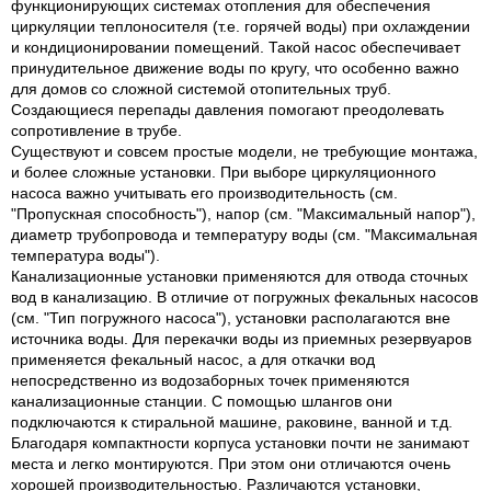
функционирующих системах отопления для обеспечения
циркуляции теплоносителя (т.е. горячей воды) при охлаждении
и кондиционировании помещений. Такой насос обеспечивает
принудительное движение воды по кругу, что особенно важно
для домов со сложной системой отопительных труб.
Создающиеся перепады давления помогают преодолевать
сопротивление в трубе.
Существуют и совсем простые модели, не требующие монтажа,
и более сложные установки. При выборе циркуляционного
насоса важно учитывать его производительность (см.
"Пропускная способность"), напор (см. "Максимальный напор"),
диаметр трубопровода и температуру воды (см. "Максимальная
температура воды").
Канализационные установки применяются для отвода сточных
вод в канализацию. В отличие от погружных фекальных насосов
(см. "Тип погружного насоса"), установки располагаются вне
источника воды. Для перекачки воды из приемных резервуаров
применяется фекальный насос, а для откачки вод
непосредственно из водозаборных точек применяются
канализационные станции. С помощью шлангов они
подключаются к стиральной машине, раковине, ванной и т.д.
Благодаря компактности корпуса установки почти не занимают
места и легко монтируются. При этом они отличаются очень
хорошей производительностью. Различаются установки,