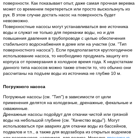
поверхности. Как показывает опыт, даже самая прочная веревка
может со временем перетереться или просто выскользнуть из
рук. В этом случае достать насос на поверхность будет
невозможно.
Поверхностные насосы могут устанавливаться вне источника
воды и служат не только для перекачки воды, но и для
повышения давления в трубопроводе с целью обеспечения
стабильного водоснабжения в доме или на участке (см. "Тип
поверхностного насоса"). Если предполагается круглогодичное
использование насоса, то необходимо продумать защиту его
корпуса от промерзания в холодное время года. К недостаткам
данного типа насосов можно также отнести то, что обычно они
рассчитаны на подъем воды из источника не глубже 10 м.
Погружного насоса
Погружные насосы (см. "Тип") в зависимости от цели
применения делятся на колодезные, дренажные, фекальные и
скважинные.
Дренажные насосы подойдут для откачки чистой или грязной
воды на небольшой глубине (см. "Качество воды"). Могут
использоваться при авариях для откачки воды из бассейнов,
подвалов и т.п., а также для водозабора из открытых водоемов
или резервуаров, например, для полива. Нередко
дренажные