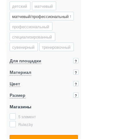
детский
матчевый
матчевый/профессиональный
1
профессиональный
специализированный
сувенирный
тренировочный
Для площадки
?
Материал
?
Цвет
?
Размер
?
Магазины
5 элемент
Rulez.by