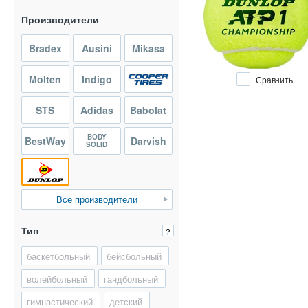
Производители
Bradex
Ausini
Mikasa
Molten
Indigo
Сравнить
STS
Adidas
Babolat
BODY
BestWay
Darvish
SOLID
Все производители
Тип
?
баскетбольный
бейсбольный
волейбольный
гандбольный
гимнастический
детский