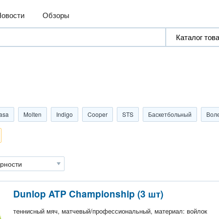
Новости
Обзоры
asa
Molten
Indigo
Cooper
STS
Баскетбольный
Вол
Dunlop ATP Championship (3 шт)
теннисный мяч, матчевый/профессиональный, материал: войлок