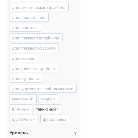
для американского футбола
для водного поло
для пилатеса
для пляжного волейбола
для пляжного футбола
для сквоша
для уличного футбола
для футволея
для художественной гимнастики
массажный
медбол
пляжный
теннисный
1
футбольный
футзальный
Уровень
?