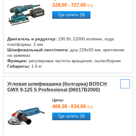
228,00 - 727,00
б.р.
Где купить (9)
Двигатель и редуктор:
190 Вт, 22000 кол/мин, хода
платформы: 2 мм
Шлифовальный лист/лента:
дxш 228x93 мм, крепление
на зажимах
Функции:
регулировка частоты вращения, пылесборник
Габариты:
1.6 кг
Угловая шлифмашина (болгарка) BOSCH
GWX 9-125 S Professional (06017B2000)
Цены:
469,38 - 634,00
б.р.
Где купить (8)