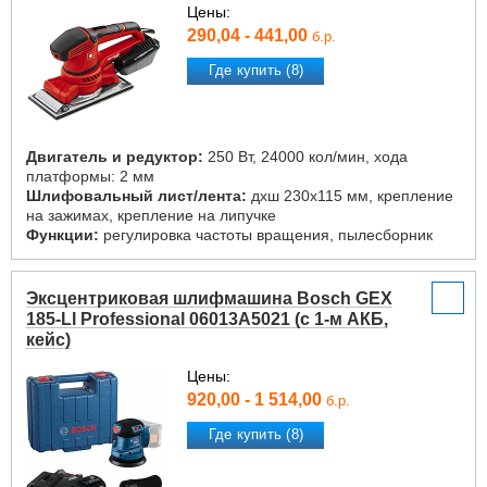
Цены:
290,04 - 441,00
б.р.
Где купить (8)
Двигатель и редуктор:
250 Вт, 24000 кол/мин, хода
платформы: 2 мм
Шлифовальный лист/лента:
дxш 230x115 мм, крепление
на зажимах, крепление на липучке
Функции:
регулировка частоты вращения, пылесборник
Эксцентриковая шлифмашина Bosch GEX
185-LI Professional 06013A5021 (с 1-м АКБ,
кейс)
Цены:
920,00 - 1 514,00
б.р.
Где купить (8)