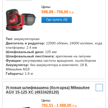
Цены:
596,89 - 756,00
б.р.
Где купить (8)
Тип:
аккумуляторная
Двигатель и редуктор:
12000 об/мин, 24000 кол/мин, хода
платформы: 2.4 мм
Шлифовальный диск:
125 мм
Шлифовальный лист/лента:
крепление на липучке
Функции:
регулировка частоты вращения, пылесборник
Аккумулятор:
без аккумулятора в комплекте, 18 В,
Milwaukee M18
Габариты:
1.6 кг
Угловая шлифмашина (болгарка) Milwaukee
AGV 15-125 XC (4933428120)
Цены:
781,51 - 1 088,00
б.р.