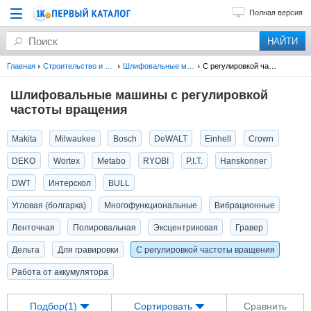
Полная версия
Главная
Строительство и ремонт
Шлифовальные машины (болгарки)
С регулировкой частоты вращения
Шлифовальные машины с регулировкой
частоты вращения
Makita
Milwaukee
Bosch
DeWALT
Einhell
Crown
DEKO
Wortex
Metabo
RYOBI
P.I.T.
Hanskonner
DWT
Интерскол
BULL
Угловая (болгарка)
Многофункциональные
Вибрационные
Ленточная
Полировальная
Эксцентриковая
Гравер
Дельта
Для гравировки
С регулировкой частоты вращения
Работа от аккумулятора
Подбор(1)
Сортировать
Сравнить