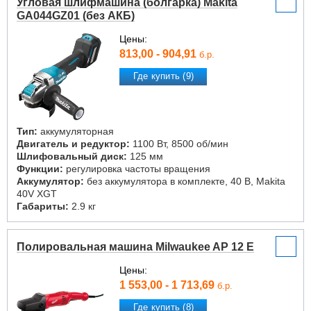
Угловая шлифмашина (болгарка) Makita
GA044GZ01 (без АКБ)
Цены:
813,00 - 904,91
б.р.
Где купить (9)
Тип:
аккумуляторная
Двигатель и редуктор:
1100 Вт, 8500 об/мин
Шлифовальный диск:
125 мм
Функции:
регулировка частоты вращения
Аккумулятор:
без аккумулятора в комплекте, 40 В, Makita
40V XGT
Габариты:
2.9 кг
Полировальная машина Milwaukee AP 12 E
Цены:
1 553,00 - 1 713,69
б.р.
Где купить (8)