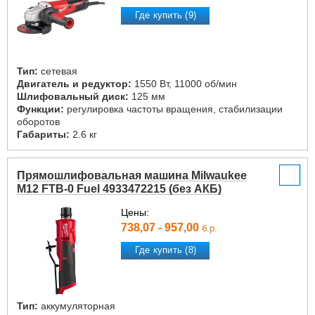
Где купить (9)
Тип:
сетевая
Двигатель и редуктор:
1550 Вт, 11000 об/мин
Шлифовальный диск:
125 мм
Функции:
регулировка частоты вращения, стабилизации
оборотов
Габариты:
2.6 кг
Прямошлифовальная машина Milwaukee
M12 FTB-0 Fuel 4933472215 (без АКБ)
Цены:
738,07 - 957,00
б.р.
Где купить (8)
Тип:
аккумуляторная