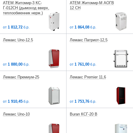
АТЕМ Житомир-3 КС-
АТЕМ Житомир-М АОГВ
Г-012СН (дымоход вверх,
12 СН
теплообменник нерж.)
1 812,72
1 864,08
от
б.р.
от
б.р.
Лемакс Uno-12.5
Лемакс Патриот-12,5
1 880,00
1 761,00
от
б.р.
от
б.р.
Лемакс Премиум-25
Лемакс Premier 11,6
1 910,45
1 753,76
от
б.р.
от
б.р.
Лемакс Uno-10
Buran КСГ-20 В