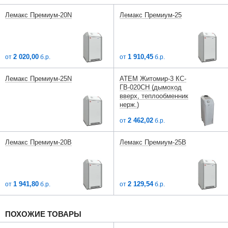
Лемакс Премиум-20N
Лемакс Премиум-25
2 020,00
1 910,45
от
б.р.
от
б.р.
Лемакс Премиум-25N
АТЕМ Житомир-3 КС-
ГВ-020СН (дымоход
вверх, теплообменник
нерж.)
2 462,02
от
б.р.
Лемакс Премиум-20B
Лемакс Премиум-25B
1 941,80
2 129,54
от
б.р.
от
б.р.
ПОХОЖИЕ ТОВАРЫ