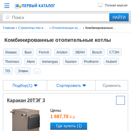
Полная версия
Главная
Строительство и ремонт
Отопительные котлы
Комбинированные котлы
Комбинированные отопительные котлы
Лемакс
Baxi
Ferroli
Ariston
ЭВАН
Bosch
СТЭН
Thermex
Atem
Immergas
Navien
Protherm
Hubert
TIS
Элвин
...
Подбор(1)
Сортировать
Сравнить
Каракан 20ТЭГ 3
Цены:
1 687,70
б.р.
Где купить (1)